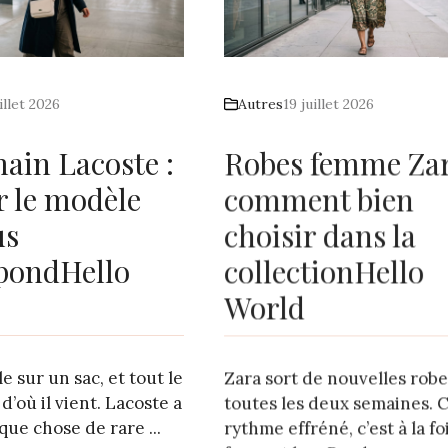
illet 2026
Autres
19 juillet 2026
main Lacoste :
Robes femme Zar
r le modèle
comment bien
us
choisir dans la
pondHello
collectionHello
World
e sur un sac, et tout le
Zara sort de nouvelles robe
d’où il vient. Lacoste a
toutes les deux semaines. 
que chose de rare ...
rythme effréné, c’est à la foi