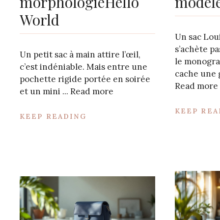
morphologieHello
modèle
World
Un sac Loui
s’achète pa
Un petit sac à main attire l’œil,
le monogr
c’est indéniable. Mais entre une
cache une 
pochette rigide portée en soirée
Read more
et un mini ...
Read more
KEEP REA
KEEP READING