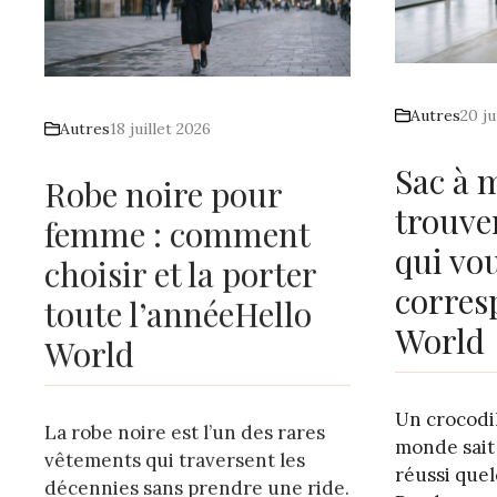
Autres
20 ju
Autres
18 juillet 2026
Sac à 
Robe noire pour
trouve
femme : comment
qui vo
choisir et la porter
corres
toute l’annéeHello
World
World
Un crocodil
La robe noire est l’un des rares
monde sait 
vêtements qui traversent les
réussi quel
décennies sans prendre une ride.