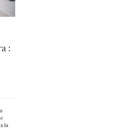
a :
s
Ce
s la