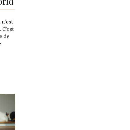
orld
 n’est
 C’est
e de
e