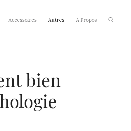
Accessoires
Autres
A Propos
ent bien
phologie