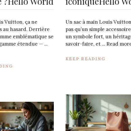
 ?Hello World
iconiqueHello W
s Vuitton, ça ne
Un sac à main Louis Vuitton
s au hasard. Derrière
pas qu’un simple accessoire.
amme emblématique se
un symbole fort, un héritag
gamme étendue — ...
savoir-faire, et ...
Read mor
KEEP READING
DING