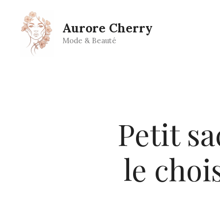
Aller
au
Aurore Cherry
contenu
Mode & Beauté
Petit s
le choi