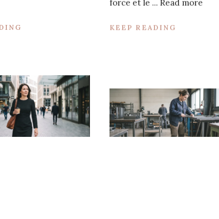
force et le ...
Read more
DING
KEEP READING
illet 2026
Autres
16 juillet 2026
oire pour
Chaussures de