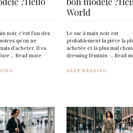
dèle ?Hello
bon modèle ?Hel
World
n noir, c’est l’un des
Le sac à main noir est
soires qu’on ne
probablement la pièce la pl
mais d’acheter. Il va
achetée et la plus mal chois
ure ...
Read more
dressing féminin. ...
Read m
DING
KEEP READING