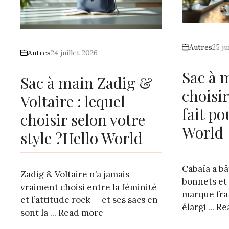
Autres
25 ju
Autres
24 juillet 2026
Sac à 
Sac à main Zadig &
choisi
Voltaire : lequel
fait p
choisir selon votre
World
style ?Hello World
Cabaïa a bâ
Zadig & Voltaire n’a jamais
bonnets et 
vraiment choisi entre la féminité
marque fra
et l’attitude rock — et ses sacs en
élargi ...
Re
sont la ...
Read more