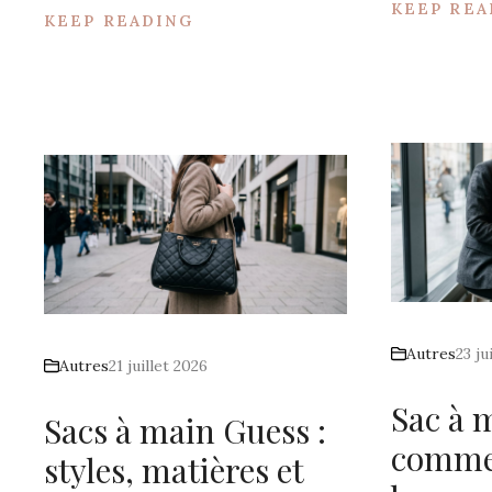
KEEP REA
KEEP READING
Autres
23 ju
Autres
21 juillet 2026
Sac à m
Sacs à main Guess :
commen
styles, matières et