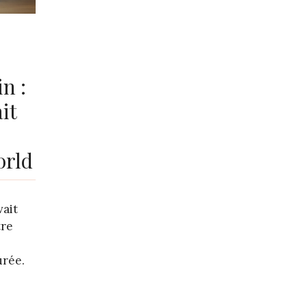
in :
ait
orld
vait
tre
urée.