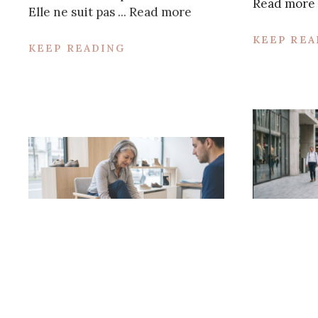
Read more
Elle ne suit pas ...
Read more
KEEP REA
KEEP READING
Autres
17 ju
Autres
15 juillet 2026
Robe n
Chaussures femme