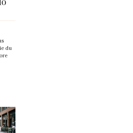
lo
us
ie du
ore