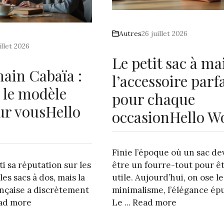
Autres
26 juillet 2026
illet 2026
Le petit sac à ma
main Cabaïa :
l’accessoire parf
r le modèle
pour chaque
our vousHello
occasionHello W
Finie l’époque où un sac de
ti sa réputation sur les
être un fourre-tout pour ê
les sacs à dos, mais la
utile. Aujourd’hui, on ose le
nçaise a discrètement
minimalisme, l’élégance ép
ad more
Le ...
Read more