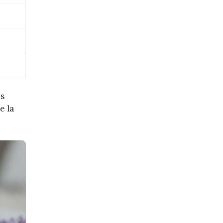
es
e la