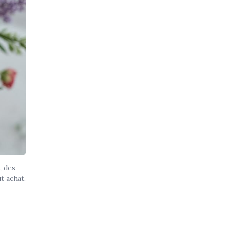
, des
t achat.